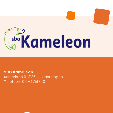
Voortgezet onderwijs
010 - 4751740
info.kameleon@wijzer.nu
Wijzer.nu
SBO Kameleon
Reigerlaan 9, 3136 JJ Vlaardingen
Telefoon: 010-4751740