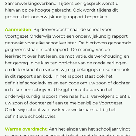
Samenwerkingsverband. Tijdens een gesprek wordt u
hiervan op de hoogte gebracht. Ook wordt tijdens dit
gesprek het onderwijskundig rapport besproken.
Aanmelden
:
B
ij de overdracht naar de school voor
Voortgezet Onderwijs wordt een onderwijskundig rapport
gemaakt voor elke schoolverlater. De hierboven genoemde
gegevens staan in dat rapport. De mening van de
leerkracht over het leren, de motivatie, de werkhouding en
het gedrag in de klas ten opzichte van de medeleerlingen
en de leerkrachten vinden wij erg belangrijk en komen ook
in dit rapport aan bod.
In het rapport staat ook het
definitief schooladvies en een code om uw zoon of dochter
in te kunnen schrijven. U krijgt een uitdraai van het
onderwijskundig rapport mee naar huis. Vervolgens dient u
uw zoon of dochter zelf aan te melden bij de Voortgezet
Onderwijsschool van uw keuze welke aansluit bij het
definitieve schooladvies.
Warme overdracht
:
Aan het einde van het schooljaar vindt
er nog een warme overdracht plaats met de mentor van de