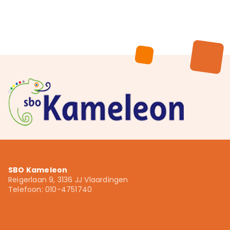
SBO Kameleon
Reigerlaan 9, 3136 JJ Vlaardingen
Telefoon: 010-4751740