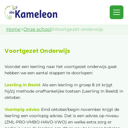
Home
Onze school
Voortgezet onderwijs
Onze school
Onze school
Werken en stage
Aanbod
Werken bij Stichting Wijzer in Opvang en
Voortgezet Onderwijs
Visie en Doelen
Onderwijs
Kennismaken
Praktische informatie
Voordat een leerling naar het voortgezet onderwijs gaat
Stage op SBO Kameleon
hebben we een aantal stappen te doorlopen:
Werken en stage
Downloads
Leerling in Beeld
:
Als een leerling in groep 8 zit krijgt
hij/zij methode onafhankelijke toetsen (Leerling In Beeld) in
Contact
oktober.
Team
Voorlopig advies
:
Eind oktober/begin november krijgt de
Medezeggenschapsraad
leerling een voorlopig advies. Dat is een advies op niveau
(ZML-PRO-VMBO-HAVO-VWO) en welke extra zorg er