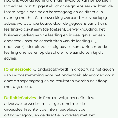
nodig is voor de leerling om dit niveau te kunnen behalen.
Voortgezet onderwijs
Dit advies wordt opgesteld door de groepsleerkrachten, de
010 - 4751740
intern begeleider, de orthopedagoog en de directie in
overleg met het Samenwerkingsverband. Het voorlopig
info.kameleon@wijzer.nu
advies wordt onderbouwd door de gegevens vanuit ons
Wijzer.nu
leerlingvolgsysteem (de toetsen), de werkhouding, het
huiswerkgedrag van de leerling en in veel gevallen een
onderzoek naar de capaciteiten van de leerling (IQ
onderzoek). Met dit voorlopig advies kunt u zich met de
leerling oriënteren op de scholen die aansluiten bij dit
advies.
IQ onderzoek
:
IQ onderzoek wordt in groep 7, na het geven
van uw toestemming voor het onderzoek, afgenomen door
onze orthopedagoog en de resultaten worden na afloop
met u gedeeld.
Definitief advies
:
In februari volgt het definitieve
advies welke wederom is afgestemd met de
groepsleerkrachten, de intern begeleider, de
orthopedagoog en de directie in overleg met het