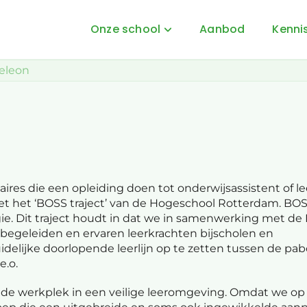
Onze school
Aanbod
Kenni
eleon
Onze school
We
We
Visie en Doelen
Op
Praktische informatie
St
res die een opleiding doen tot onderwijsassistent of le
Downloads
et het ‘BOSS traject’ van de Hogeschool Rotterdam. BOS
e. Dit traject houdt in dat we in samenwerking met d
Team
 begeleiden en ervaren leerkrachten bijscholen en
uidelijke doorlopende leerlijn op te zetten tussen de pa
e.o.
Medezeggenschapsraad
e werkplek in een veilige leeromgeving. Omdat we op
Voortgezet onderwijs