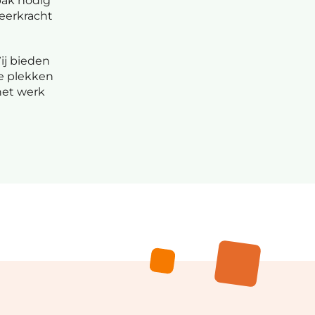
pak nodig
leerkracht
ij bieden
e plekken
het werk