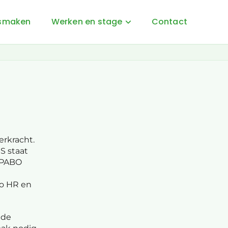
smaken
Werken en stage
Contact
rken en stage
rken bij Stichting Wijzer in
vang en Onderwijs
age op SBO Kameleon
erkracht.
S staat
e PABO
bo HR en
 de