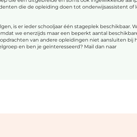
p die een uitgebreide en soms ook ingewikkelde aan
enten die de opleiding doen tot onderwijsassistent of 
gen, is er ieder schooljaar één stageplek beschikbaar. W
omdat we enerzijds maar een beperkt aantal beschikbar
opdrachten van andere opleidingen niet aansluiten bij 
doelgroep en ben je geïnteresseerd? Mail dan naar